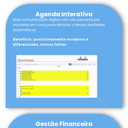
Agenda Interativa
Mais comunicação digital com seu paciente, pré
cadastro em casa para otimizar o tempo, lembretes
automáticos.
Benefício: posicionamento moderno e
diferenciado, menos faltas.
Gestão Financeira