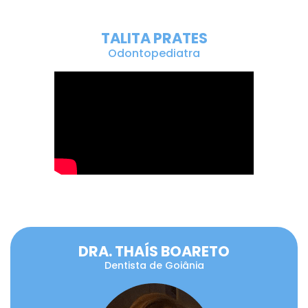
TALITA PRATES
Odontopediatra
DRA. THAÍS BOARETO
Dentista de Goiânia