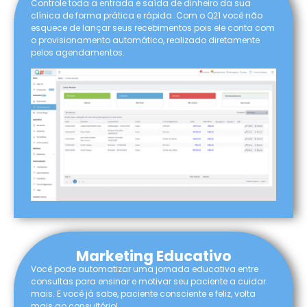
Controle toda a entrada e saída de dinheiro da sua
clínica de forma prática e rápida. Com o Q21 você não
esquece de lançar seus recebimentos pois ele conta com
o provisionamento automático, realizado diretamente
pelos agendamentos.
Marketing Educativo
Você pode automatizar uma jornada educativa entre
consultas para ensinar e motivar seu paciente a cuidar
mais. E você já sabe, paciente consciente e feliz, volta
mais ao consultório!