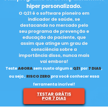
hiper personalizado.
O Q21 é o software pioneiro em
indicador de saúde, se
destacando no mercado pelo
seu programa de prevenção e
educação do paciente, que
assim que atinge um grau de
consciência sobre a
importância disso, nunca mais
vai embora!
Teste
AGORA
sem custo algum o
Q21
por
7 DIAS
,
ou seja ,
RISCO ZERO
pra você conhecer essa
ferramenta incrível!
TESTAR GRÁTIS
POR 7 DIAS