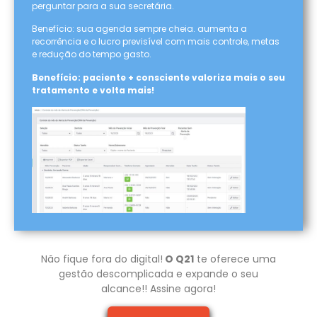
perguntar para a sua secretária.
Benefício: sua agenda sempre cheia. aumenta a
recorrência e o lucro previsível com mais controle, metas
e redução do tempo gasto.
Benefício: paciente + consciente valoriza mais o seu
tratamento e volta mais!
Não fique fora do digital!
O Q21
te oferece uma
gestão descomplicada e expande o seu
alcance!! Assine agora!