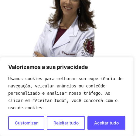
Valorizamos a sua privacidade
Usamos cookies para melhorar sua experiência de 
navegação, veicular anúncios ou conteúdo 
Criadora do movimento de educar para gerar sorrisos
felizes e qualidade de vida, a fundadora e CEO do Q21, Dra
personalizado e analisar nosso tráfego. Ao 
Fernanda Bartolomeo Freire Maia, sofreu muito com
clicar em “Aceitar tudo”, você concorda com o 
dentista na sua infância e descobriu que a vida seria
uso de cookies.
diferente quando estagiou com um excelente
odontopediatra durante a sua graduação. Ali nasceu a
Customizar
Rejeitar tudo
Aceitar tudo
sua missão: cuidar tão bem do paciente para ele não
passar pelo mesmo sofrimento dela.